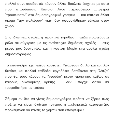
πολλοί συνσπουδαστές κάνουν άλλες δουλειές άσχετες με αυτό
που σπούδασαν. Κάποιοι λίγοι περισσότερο ...τυχεροί
"τρούπωσαν" στα δημοσιογραφικά γραφεία ... και κάποιοι άλλοι
ακόμα "την παλεύουν" γιατί δεν αφομοιώθηκαν εύκολα στον
χώρο ...
Στις ιδιωτικές σχολές η πρακτική εκμάθηση παίζει πρωτεύοντα
ρόλο σε σύγκριση με τις αντίστοιχες δημόσιες σχολές ... στις
μέρες μας δυστυχώς, και η κουτσή Μαρία έχει ανοίξει σχολή
δημοσιογραφίας.
Το επάγγελμα έχει πλέον κορεστεί. Υπάρχουν διπλό και τριπλό-
θεσίτες και πολλοί επίδοξοι εργοδότες βασίζονται στη "λάτζα"
που θα τους κάνουν τα "νεούδια" μέσω πρακτικής καθώς σε
καιρούς οικονομικής κρίσης ... δεν υπάρχει σάλιο να
τροφοδοτήσει τις τσέπες.
Σήμερα αν θες να γίνεις δημοσιογράφος πρέπει να ξέρεις πως
πρέπει να είσαι ιδιαίτερα τυχερός ή ...εξαιρετικά καταφερτζής
προκειμένου να κάνεις το χόμπυ σου επάγγελμα !