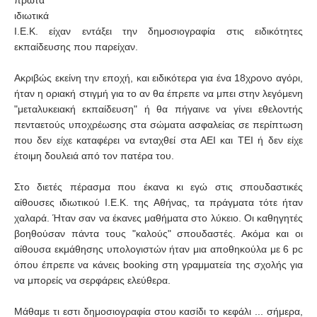
πρώτα
ιδιωτικά
Ι.Ε.Κ. είχαν εντάξει την δημοσιογραφία στις ειδικότητες
εκπαίδευσης που παρείχαν.
Ακριβώς εκείνη την εποχή, και ειδικότερα για ένα 18χρονο αγόρι,
ήταν η οριακή στιγμή για το αν θα έπρεπε να μπει στην λεγόμενη
"μεταλυκειακή εκπαίδευση" ή θα πήγαινε να γίνει εθελοντής
πενταετούς υποχρέωσης στα σώματα ασφαλείας σε περίπτωση
που δεν είχε καταφέρει να ενταχθεί στα ΑΕΙ και ΤΕΙ ή δεν είχε
έτοιμη δουλειά από τον πατέρα του.
Στο διετές πέρασμα που έκανα κι εγώ στις σπουδαστικές
αίθουσες ιδιωτικού Ι.Ε.Κ. της Αθήνας, τα πράγματα τότε ήταν
χαλαρά. Ήταν σαν να έκανες μαθήματα στο λύκειο. Οι καθηγητές
βοηθούσαν πάντα τους "καλούς" σπουδαστές. Ακόμα και οι
αίθουσα εκμάθησης υπολογιστών ήταν μια αποθηκούλα με 6 pc
όπου έπρεπε να κάνεις booking στη γραμματεία της σχολής για
να μπορείς να σερφάρεις ελεύθερα.
Μάθαμε τι εστι δημοσιογραφία στου κασίδι το κεφάλι ... σήμερα,