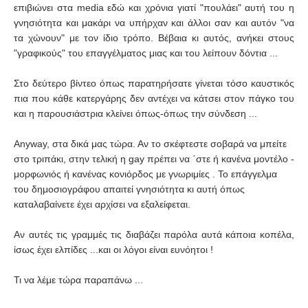
επιβιώνει στα media εδώ και χρόνια γιατί "πουλάει" αυτή του η
γνησιότητα και μακάρι να υπήρχαν και άλλοι σαν και αυτόν "να
τα χώνουν" με τον ίδιο τρόπο. Βέβαια κι αυτός, ανήκει στους
"γραφικούς" του επαγγέλματος μιας και του λείπουν δόντια ...
Στο δεύτερο βίντεο όπως παρατηρήσατε γίνεται τόσο καυστικός
πια που κάθε κατεργάρης δεν αντέχει να κάτσει στον πάγκο του
και η παρουσιάστρια κλείνει όπως-όπως την σύνδεση ...
Anyway, στα δικά μας τώρα. Αν το σκέφτεστε σοβαρά να μπείτε
στο τριπάκι, στην τελική η gay πρέπει να ΄στε ή κανένα μοντέλο -
μορφωνιός ή κανένας κονιόρδος με γνωριμίες . Το επάγγελμα
του δημοσιογράφου απαιτεί γνησιότητα κι αυτή όπως
καταλαβαίνετε έχει αρχίσει να εξαλείφεται.
Αν αυτές τις γραμμές τις διαβάζει παρόλα αυτά κάποια κοπέλα,
ίσως έχει ελπίδες ...και οι λόγοι είναι ευνόητοι !
Τι να λέμε τώρα παραπάνω ...