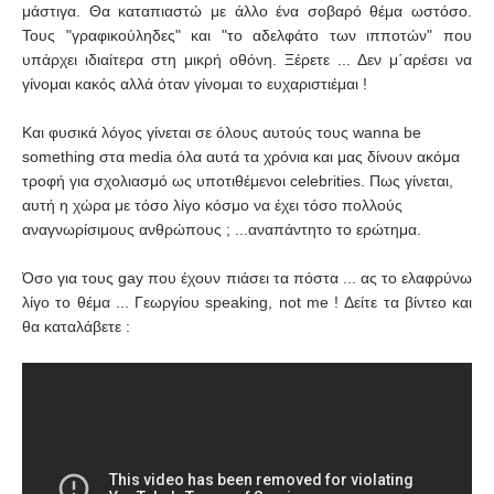
μάστιγα. Θα καταπιαστώ με άλλο ένα σοβαρό θέμα ωστόσο.
Τους "γραφικούληδες" και "το αδελφάτο των ιπποτών" που
υπάρχει ιδιαίτερα στη μικρή οθόνη. Ξέρετε ... Δεν μ΄αρέσει να
γίνομαι κακός αλλά όταν γίνομαι το ευχαριστιέμαι !
Και φυσικά λόγος γίνεται σε όλους αυτούς τους wanna be
something στα media όλα αυτά τα χρόνια και μας δίνουν ακόμα
τροφή για σχολιασμό ως υποτιθέμενοι celebrities. Πως γίνεται,
αυτή η χώρα με τόσο λίγο κόσμο να έχει τόσο πολλούς
αναγνωρίσιμους ανθρώπους ; ...αναπάντητο το ερώτημα.
Όσο για τους gay που έχουν πιάσει τα πόστα ... ας το ελαφρύνω
λίγο το θέμα ... Γεωργίου speaking, not me ! Δείτε τα βίντεο και
θα καταλάβετε :