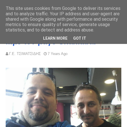
This site uses cookies from Google to deliver its services
and to analyze traffic. Your IP address and user-agent are
shared with Google along with performance and security
metrics to ensure quality of service, generate usage
statistics, and to detect and address abuse.
Powered by
Translate
LEARN MORE
GOT IT
...με τον μάγο Shankara!
Γ.Ε. ΤΣΙΜΑΤΣΙΔΗΣ
7 Years Ago