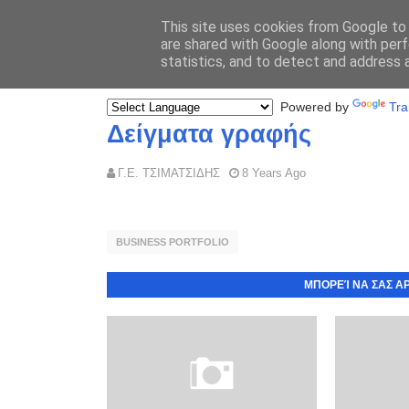
This site uses cookies from Google to d
are shared with Google along with perf
statistics, and to detect and address 
Powered by
Tra
Δείγματα γραφής
Γ.Ε. ΤΣΙΜΑΤΣΙΔΗΣ
8 Years Ago
BUSINESS PORTFOLIO
ΜΠΟΡΕΊ ΝΑ ΣΑΣ Α